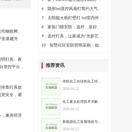
6
隐形led遥控风扇灯简约大气吊扇灯客厅卧室餐厅电风扇灯
7
太阳能火焰灯壁灯 led室内外防水投光灯太阳能庭院灯路灯
8
家装门锁安防：选对、装好、维护好，筑牢家庭安全防线
依托物联网、
9
选对灯具，让家成为“光影艺术馆”
平安基建升
10
智慧社区安防照明采购：如何实现安全与节能的双重目标
照明灯具。夜
推荐资讯
台管控平台，
传统化工向绿色化工转型的路径与策略
程排查灯具故
2026-04-22
视觉安全，避
化工废水处理技术详解，兼顾环保与效益
2026-04-22
备，兼具经济
新能源化工发展现状与趋势，助力“双碳”目标实现
2026-04-22