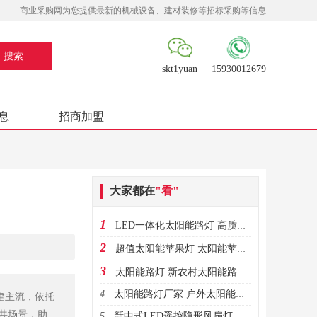
商业采购网为您提供最新的机械设备、建材装修等招标采购等信息
skt1yuan
15930012679
息
招商加盟
大家都在
"看"
1
LED一体化太阳能路灯 高质量草坪灯壁灯庭院灯
2
超值太阳能苹果灯 太阳能苹果灯生产厂家
3
太阳能路灯 新农村太阳能路灯供应
4
太阳能路灯厂家 户外太阳能路灯直销
建主流，依托
共场景，助力
5
新中式LED遥控隐形风扇灯 客厅卧室餐厅吸顶吊扇灯儿童蓝牙电吊扇