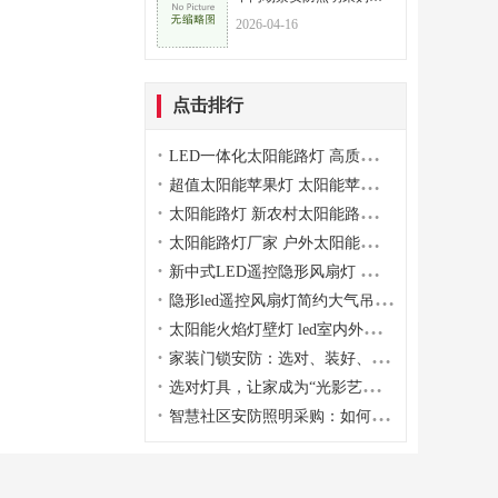
2026-04-16
点击排行
·
LED一体化太阳能路灯 高质量草坪灯壁灯庭院灯
·
超值太阳能苹果灯 太阳能苹果灯生产厂家
·
太阳能路灯 新农村太阳能路灯供应
·
太阳能路灯厂家 户外太阳能路灯直销
·
新中式LED遥控隐形风扇灯 客厅卧室餐厅吸顶吊扇灯儿童蓝牙电吊扇
·
隐形led遥控风扇灯简约大气吊扇灯客厅卧室餐厅电风扇灯
·
太阳能火焰灯壁灯 led室内外防水投光灯太阳能庭院灯路灯
·
家装门锁安防：选对、装好、维护好，筑牢家庭安全防线
·
选对灯具，让家成为“光影艺术馆”
·
智慧社区安防照明采购：如何实现安全与节能的双重目标