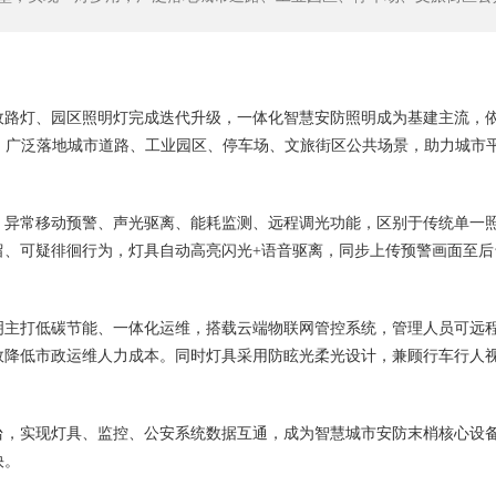
市政路灯、园区照明灯完成迭代升级，一体化智慧安防照明成为基建主流，
，广泛落地城市道路、工业园区、停车场、文旅街区公共场景，助力城市
、异常移动预警、声光驱离、能耗监测、远程调光功能，区别于传统单一
留、可疑徘徊行为，灯具自动高亮闪光+语音驱离，同步上传预警画面至后
照明主打低碳节能、一体化运维，搭载云端物联网管控系统，管理人员可远
效降低市政运维人力成本。同时灯具采用防眩光柔光设计，兼顾行车行人
台，实现灯具、监控、公安系统数据互通，成为智慧城市安防末梢核心设
快。