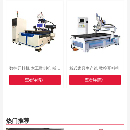
数控开料机 木工雕刻机 板式家具开料机
板式家具生产线 数控开料机
查看详情》
查看详情》
热门推荐