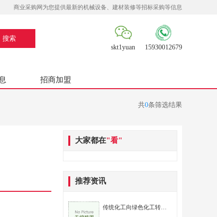
商业采购网为您提供最新的机械设备、建材装修等招标采购等信息
skt1yuan
15930012679
息
招商加盟
共
0
条筛选结果
大家都在
"看"
推荐资讯
传统化工向绿色化工转型的路径与策略