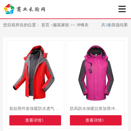
您目前所在的位置：
首页
>
服装家纺
>>
冲锋衣
共
3
条筛选结果
新款两件套保暖防水透气户外冲锋衣
防风防水保暖抗寒加厚冲锋衣
查看详情》
查看详情》