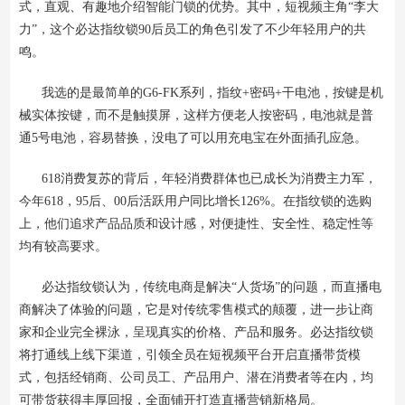
式，直观、有趣地介绍智能门锁的优势。其中，短视频主角“李大
力”，这个必达指纹锁90后员工的角色引发了不少年轻用户的共
鸣。
我选的是最简单的G6-FK系列，指纹+密码+干电池，按键是机
械实体按键，而不是触摸屏，这样方便老人按密码，电池就是普
通5号电池，容易替换，没电了可以用充电宝在外面插孔应急。
618消费复苏的背后，年轻消费群体也已成长为消费主力军，
今年618，95后、00后活跃用户同比增长126%。在指纹锁的选购
上，他们追求产品品质和设计感，对便捷性、安全性、稳定性等
均有较高要求。
必达指纹锁认为，传统电商是解决“人货场”的问题，而直播电
商解决了体验的问题，它是对传统零售模式的颠覆，进一步让商
家和企业完全裸泳，呈现真实的价格、产品和服务。必达指纹锁
将打通线上线下渠道，引领全员在短视频平台开启直播带货模
式，包括经销商、公司员工、产品用户、潜在消费者等在内，均
可带货获得丰厚回报，全面铺开打造直播营销新格局。