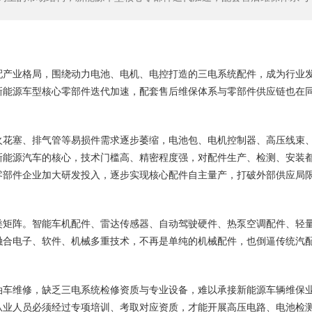
。
配产业格局，围绕动力电池、电机、电控打造的三电系统配件，成为行业
新能源车型核心零部件迭代加速，配套售后维保体系与零部件供应链也在
火花塞、排气管等易损件需求逐步萎缩，电池包、电机控制器、高压线束
新能源汽车的核心，技术门槛高、精密程度强，对配件生产、检测、安装
零部件企业加大研发投入，逐步实现核心配件自主量产，打破外部供应局
类矩阵。智能车机配件、雷达传感器、自动驾驶硬件、热泵空调配件、轻
融合电子、软件、机械多重技术，不再是单纯的机械配件，也倒逼传统汽
油车维修，缺乏三电系统检修资质与专业设备，难以承接新能源车辆维保
从业人员必须经过专项培训、考取对应资质，才能开展高压电路、电池检