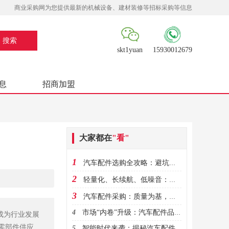
商业采购网为您提供最新的机械设备、建材装修等招标采购等信息
skt1yuan
15930012679
息
招商加盟
大家都在
"看"
1
汽车配件选购全攻略：避坑指南与品质鉴别方法
2
轻量化、长续航、低噪音：新材料如何颠覆传统汽车配件设计逻辑?
3
汽车配件采购：质量为基，筑牢行车安全防线
4
市场“内卷”升级：汽车配件品牌如何用定制化服务突围千亿赛道?
成为行业发展
零部件供应链
5
智能时代来袭：揭秘汽车配件的数字化创新与应用