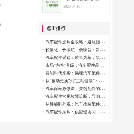
求
2026-04-16
命
点击排行
·
汽车配件选购全攻略：避坑指南与品质鉴别方法
·
轻量化、长续航、低噪音：新材料如何颠覆传统汽车配件设计逻辑?
·
汽车配件采购：质量为基，筑牢行车安全防线
·
市场“内卷”升级：汽车配件品牌如何用定制化服务突围千亿赛道?
·
智能时代来袭：揭秘汽车配件的数字化创新与应用
·
从“被动更换”到“主动健康”：智能汽车配件如何重塑养护生态?
·
汽车保养必修课：关键配件的维护与更换周期详解​
·
汽车配件常见故障诊断：异响、漏油等问题解决妙招
·
从性能到外观：汽车改装配件的潮流趋势与选择要点
·
汽车配件采购：供应链协同，提升采购效率