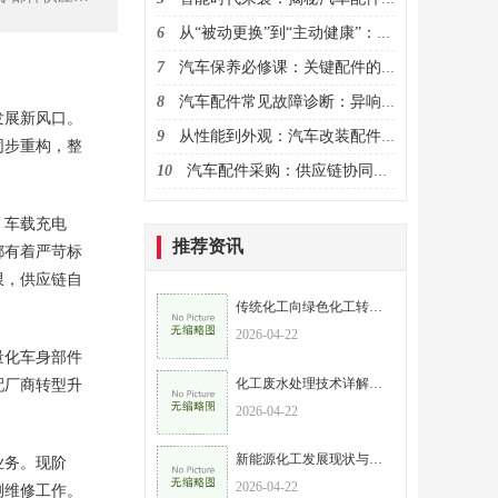
6
从“被动更换”到“主动健康”：智能汽车配件如何重塑养护生态?
7
汽车保养必修课：关键配件的维护与更换周期详解​
8
汽车配件常见故障诊断：异响、漏油等问题解决妙招
发展新风口。
9
从性能到外观：汽车改装配件的潮流趋势与选择要点
同步重构，整
10
汽车配件采购：供应链协同，提升采购效率
、车载充电
推荐资讯
都有着严苛标
限，供应链自
传统化工向绿色化工转型的路径与策略
2026-04-22
量化车身部件
化工废水处理技术详解，兼顾环保与效益
配厂商转型升
2026-04-22
新能源化工发展现状与趋势，助力“双碳”目标实现
业务。现阶
2026-04-22
测维修工作。