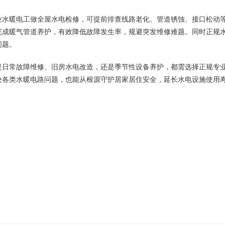
专业水暖电工做全屋水电检修，可提前排查线路老化、管道锈蚀、接口松动
完成暖气管道养护，有效降低故障发生率，规避突发维修难题。同时正规
问题。
是日常故障维修、旧房水电改造，还是季节性设备养护，都需选择正规专
决各类水暖电路问题，也能从根源守护居家居住安全，延长水电设施使用