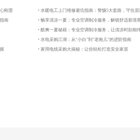
·
心刚需
水暖电工上门维修避坑指南：警惕5大套路，守住居家安
·
养指南
畅享清凉一夏：专业空调制冷服务，解锁舒适新境
·
酷爽一夏秘籍：专业空调制冷服务，让清凉时刻相
·
水电采购江湖：从“小白”到“老炮儿”的进阶指南
·
握
家用电线采购大揭秘：让你轻松打造安全家居