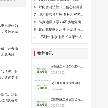
成为居家运维
6
双向密封法兰式三偏心金属硬密封蝶阀
7
卫浴暖气片厂家 各种浴室暖气片 散热器代理商
8
防臭地漏加厚304不锈钢角阀塑料洗手间家装
水电系统作为
9
矿山救护队分水器 分流器分水阀 集水器集水阀
发，多数居民
10
不锈钢排水地漏 长条形淋浴房卫生间长排水地漏
检修、开关插
推荐资讯
、水龙头维
传统化工向绿色化工转型的路径与策略
暖气清洗、管
2026-04-22
致，通过专业
化工废水处理技术详解，兼顾环保与效益
2026-04-22
不规范、水管
新能源化工发展现状与趋势，助力“双碳”目标实现
人员均具备专
2026-04-22