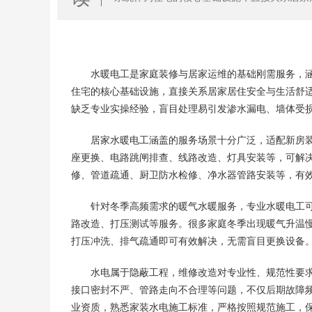
题频发，多数居民缺乏专业实操经验，盲目处
的关键。
水暖电工是家庭装修与居家运维的基础刚需服务，
住宅的核心基础设施，直接关系居家居住安全与生活舒
缺乏专业实操经验，盲目处理易引发渗水漏电、墙体受
居家水暖电工涵盖的服务场景十分广泛，适配新房
座更换、电路跳闸排查、线路改造、灯具安装等，可解
修、管道疏通、厨卫防水检修、净水器管路安装等，有
针对冬季高频需求的暖气水暖服务，专业水暖电工
路改造、打压测试等服务。很多家庭冬季出现暖气升温
打压冲洗、排气疏通即可有效解决，无需盲目更换设备
水电属于隐蔽工程，维修改造对专业性、规范性要
接口密封不严、管路走向不合理等问题，不仅后期故障
业资质，熟悉家装水电施工标准，严格按照规范施工，