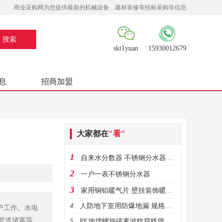
商业采购网为您提供最新的机械设备、建材装修等招标采购等信息
skt1yuan
15930012679
息
招商加盟
大家都在
"看"
1
自来水分数器 不锈钢分水器 10路消防水带专用分水器
2
一户一表不锈钢分水器
3
家用铜铝暖气片 壁挂装饰暖气片 支持定制厂家直销
4
人防地下室用防爆地漏 规格多样 质量放心
护工作。水电
管道堵塞等问
5
PE地埋螺旋碳素波纹穿线管