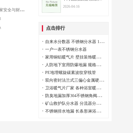
2026-04-16
全与财产防线
界
点击排行
伴
·
自来水分数器 不锈钢分水器 10路消防水带专用分水器
·
一户一表不锈钢分水器
·
家用铜铝暖气片 壁挂装饰暖气片 支持定制厂家直销
·
人防地下室用防爆地漏 规格多样 质量放心
·
PE地埋螺旋碳素波纹穿线管
·
双向密封法兰式三偏心金属硬密封蝶阀
·
卫浴暖气片厂家 各种浴室暖气片 散热器代理商
·
防臭地漏加厚304不锈钢角阀塑料洗手间家装
·
矿山救护队分水器 分流器分水阀 集水器集水阀
·
不锈钢排水地漏 长条形淋浴房卫生间长排水地漏