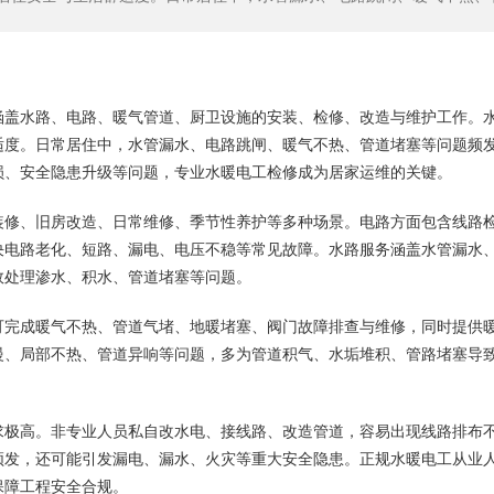
理易引发渗水漏电、墙体受损、安全隐患升级等问题，专业水暖电工检修
涵盖水路、电路、暖气管道、厨卫设施的安装、检修、改造与维护工作。
适度。日常居住中，水管漏水、电路跳闸、暖气不热、管道堵塞等问题频
损、安全隐患升级等问题，专业水暖电工检修成为居家运维的关键。
装修、旧房改造、日常维修、季节性养护等多种场景。电路方面包含线路
决电路老化、短路、漏电、电压不稳等常见故障。水路服务涵盖水管漏水
效处理渗水、积水、管道堵塞等问题。
可完成暖气不热、管道气堵、地暖堵塞、阀门故障排查与维修，同时提供
慢、局部不热、管道异响等问题，多为管道积气、水垢堆积、管路堵塞导
。
求极高。非专业人员私自改水电、接线路、改造管道，容易出现线路排布
频发，还可能引发漏电、漏水、火灾等重大安全隐患。正规水暖电工从业
保障工程安全合规。